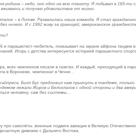
еня родина – небо, оно одно на всю планету. Я побывал в 165-ти
 вживаюсь и получаю удовольствие от жизни.
Виталик – в Литве. Развалилась наша команда. Я стал гражданин
 без ничего. И с 1992 живу за границей, американское гражданст
ото?
76 и парашютист-любитель, показывает на экране айфона тандем 
аний. Игорь с детства интересуется историей парашютного спорта.
ра, всех чемпионов писали в газетах. И каждый, приходящий в па
та в Воронеже, чемпионат в Чечне…
сайпреса. Билл Бус предложил нам прыгнуть в тандеме, только 
ндемом лежали Жиров и Белоглазов с одной стороны и два амери
ься человеку, сам без системы…
про самолёты, военные подвиги авиации в Великую Отечественную,
есантную дивизию с Дальнего Востока.