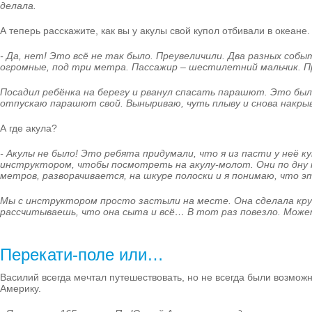
делала.
А теперь расскажите, как вы у акулы свой купол отбивали в океа
- Да, нет! Это всё не так было. Преувеличили. Два разных соб
огромные, под три метра. Пассажир – шестилетний мальчик. Пр
Посадил ребёнка на берегу и рванул спасать парашют. Это была 
отпускаю парашют свой. Выныриваю, чуть плыву и снова накры
А где акула?
- Акулы не было! Это ребята придумали, что я из пасти у неё к
инструктором, чтобы посмотреть на акулу-молот. Они по дну по
метров, разворачивается, на шкуре полоски и я понимаю, что 
Мы с инструктором просто застыли на месте. Она сделала круг
рассчитываешь, что она сыта и всё… В тот раз повезло. Може
Перекати-поле или…
Василий всегда мечтал путешествовать, но не всегда были возмож
Америку.