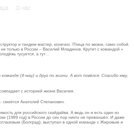
зда
О нас
труктор и тандем-мастер, конечно. Птица по жизни, само собой.
не только в России – Василий Младинов. Крутит с командой «
лодёжь тусуется, а тут…
команде (4-way) и друг по жизни. А вот повёлся. Спасибо ему,
совпадает с историей жизни Василия.
- смеётся Анатолий Степанович.
ость для российского скайдайва. А ведь он и есть один из
ки (1989 год) в России до сих пор никто не превзошёл. И даже
оглазовым (Болград), выступал в одной команде с Жировым и