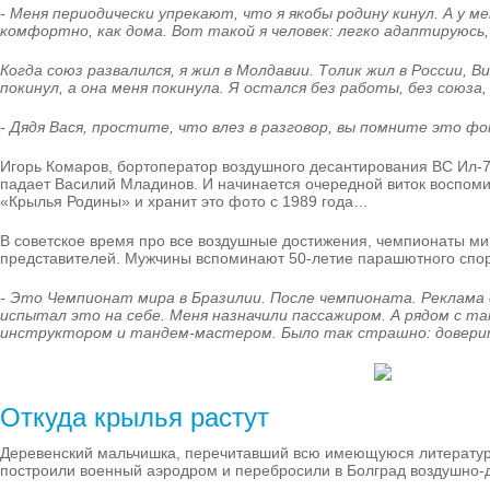
- Меня периодически упрекают, что я якобы родину кинул. А у м
комфортно, как дома. Вот такой я человек: легко адаптируюсь,
Когда союз развалился, я жил в Молдавии. Толик жил в России, 
покинул, а она меня покинула. Я остался без работы, без союза,
- Дядя Вася, простите, что влез в разговор, вы помните это ф
Игорь Комаров, бортоператор воздушного десантирования ВС Ил-
падает Василий Младинов. И начинается очередной виток воспомин
«Крылья Родины» и хранит это фото с 1989 года…
В советское время про все воздушные достижения, чемпионаты ми
представителей. Мужчины вспоминают 50-летие парашютного спор
- Это Чемпионат мира в Бразилии. После чемпионата. Реклама 
испытал это на себе. Меня назначили пассажиром. А рядом с та
инструктором и тандем-мастером. Было так страшно: доверит
Откуда крылья растут
Деревенский мальчишка, перечитавший всю имеющуюся литературу 
построили военный аэродром и перебросили в Болград воздушно-д