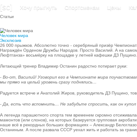
[sc]
Хочу прыгнуть
Спортсменам
Цены
Ка
Статьи
Человек мира
Эксклюзив
26 000 прыжков. Абсолютно точно - серебряный призёр Чемпионата 
Награждён Орденом Дружбы Народов. Просто Василий. А на самом 
Люфтганза» восьмёрку на площадке у летней кафешки ДЗ Пущино. В
Летающий тренер Владимир Останин радостно потирает руки:
- Во-от, Василий! Уговорил его в Чемпионате мира поучаствовать
мы прямо на целый уровень сразу поднялись…
Радуется встрече и Анатолий Жиров, руководитель ДЗ Пущино, тов
- Да, есть что вспомнить… Не забудьте спросить, как он купол 
А легенда парашютного спорта тем временем скромно отсиживалась
мамонтов (или слонов), на которых базируется групповая акробати
наше всё в рекордных больших формациях – Александр Белоглазов
Останиным. А после развала СССР уехал жить и работать за границ