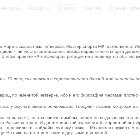
лендарь
Новости
Статьи
Медиа
Схема прое
мира в скоростных четвёрках. Мастер спорта МК, естественно. Инс
деле – личность легендарная, звезда парашютного спорта далеко 
 этом проекте «АнтиСектора» ротации не в новинку, но обычно мо
. 30 лет, как завязал с соревнованиями давний мой напарник по 
арищ по именитой четвёрке, ибо и его биография местами плотно 
свой у акулы в океане отвоёвывал. Говорят, ногами по зубам ей,
 на лавочке, не отсвечивая нимбом, ничем не выдавая свою значим
ка России сегодня. И достижение той знаменитой скоростной четвёр
 – проявился в скайдайве чуточку позже… Младинов служил с Бел
у. Но никогда не терял связи с друзьями и родиной.