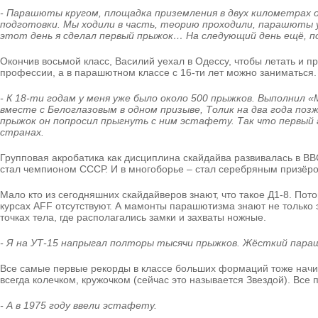
- Парашюты кругом, площадка приземления в двух километрах о
подготовки. Мы ходили в часть, теорию проходили, парашюты у
этот день я сделал первый прыжок… На следующий день ещё, по
Окончив восьмой класс, Василий уехал в Одессу, чтобы летать и пр
профессии, а в парашютном классе с 16-ти лет можно заниматься.
- К 18-ти годам у меня уже было около 500 прыжков. Выполнил 
вместе с Белоглазовым в одном призыве, Толик на два года поз
прыжок он попросил прыгнуть с ним эстафету. Так что первый гр
странах.
Групповая акробатика как дисциплина скайдайва развивалась в ВВС
стал чемпионом СССР. И в многоборье – стал серебряным призёро
Мало кто из сегодняшних скайдайверов знают, что такое Д1-8. П
курсах AFF отсутствуют. А мамонты парашютизма знают не только эт
точках тела, где располагались замки и захваты ножные.
- Я на УТ-15 напрыгал полторы тысячи прыжков. Жёсткий параш
Все самые первые рекорды в классе больших формаций тоже начи
всегда колечком, кружочком (сейчас это называется Звездой). Вс
- А в 1975 году ввели эстафету.