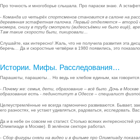
Про точность и многоборье слышала. Про параски знаю. А эстафе
- Команда из четырёх спортсменов становится в салоне на расс
деревянная эстафетная палочка. Первый отделяется – второй д
номера, снизу в трубу смотрели (видеосъёмки не было ещё), вр
Там такие скорости были, пикировали…
Слушайте, как интересно! Жаль, что не получила развития эта дис
беречь… Да и скоростные четвёрки в 1980 появились, это показал
Истории. Мифы. Расследования…
Парашюты, парашюты… Но ведь не хлебом единым, как говорится. 
- Почему же: семья, дети, образование – всё было. Дочь в Моск
образование есть - пединститут в Одессе – специалист физпо
Целеустремлённые не всегда гармонично развиваются. Бывает, закл
его разностях, не устают удивляться, радоваться, исследовать. Ва
Да и в небе он совсем не статист. Столько всяких интересностей 
Олимпиаде в Москве). В зелёном секторе работал.
- Сбор фигуры сняли на видео и в фильме про Олимпиаду показ