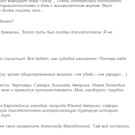
прошёл маршрут Мачу Пикчу… Очень интересный континент,
и-парашютистами и дочь с восьмилетним внуком. Вася
му более тысячи лет…
 Зачем?
 думаешь. Этот путь был создан для католиков. Я не
о случиться. Всё будет, как судьбой назначено. Потому надо
а (ну, кроме общепризнанных вышних: «не убий», «не укради»…)
десса, Черновцы, Самара, Кишинёв, Америка, Новая Зеландия,
ому мне и нравится путешествовать. Мне, наоборот, трудно
я Европейских городов, природа Южной Америки, сафари
м такую тысячелетнюю интереснейшую турецкую историю:
о тут.
 не смог захватить Александр Македонский. Там всё осталось