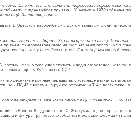
т дома. Конечно, всё это сильно интересовало деревенских па
кладывали, с тренажёров прыгали. 18 августа 1970 года мне и
том ещё. Загорелся, короче.
ыгать. В Одесском аэроклубе он с другом заявил, что они приехали
«Мастера спорта», в сборной Украины прыгал классику. Вот так 
же пришёл. У Белоглазова было на тот момент около 50-ти прыж
упповой прыжок у него был со мной. С тех пор мы очень близкие
, потому именно туда ушёл служить Младинов: хотелось чего-то но
м в самом первом Кубке союза ССР.
отому что десантные круглые парашюты, с которых начиналась вто
и, но и ПД-47 с килями на ручное открытие, и Т-4 с вертикалкой в 
ютик на открытии. Уже когда служил в ВДВ появились ПО-9 и м
нались с Военно-Воздушных сил. Сейчас умиляет, но первые реко
е правила и фигуры групповой акробатики и больших формаций начи