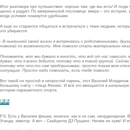
Итог разговора про путешествия: хорошо там, где мы есть! И тогда
ценно и радует. По американской пословице: вчера – это история, 
когда условия покажутся удобными.
А ещё он старается общаться и встречаться с теми людьми, котор
это убирается.
- В нынешней своей жизни я встречаюсь с родственниками, друз
помогай по возможности. Мне повезло стать материально незав
Понимаете, вот мы думали в юности, что всё от нас зависит, м
думал, что я всего добился, потому что я такой крутой. Сейчас
потому что что-то сам предпринимаю, просто такая моя стезя.
ситуацию. Просто надо помогать, если тебе повезло.
Вот такой он простой и непростой парень, этот Василий Младинов.
большому счёту – птица Феникс. И всё это вмещается в начальную
истории парашютного спорта.
P.S. Есть у Василия фишка, конечно, как и он сам, неординарная. 
Уганда, экватор. А вот – Скайцентр ДЗ Пущино. Ничем не хуже! И 