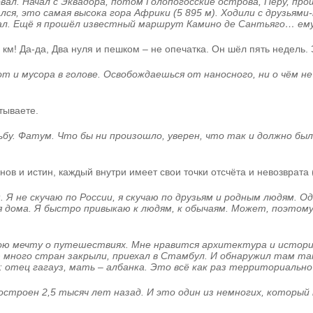
вал. Начал с Эквадора, потом Голопогосские острова, Перу, 
ся, это самая высока гора Африки (5 895 м). Ходили с друзьям
вовал. Ещё я прошёл известный маршрут Камино де Сантьяго… е
 км! Да-да, Два нуля и пешком – не опечатка. Он шёл пять недель.
 и мусора в голове. Освобождаешься от наносного, ни о чём не
тываете.
ьбу. Фатум. Что бы ни произошло, уверен, что так и должно был
нов и истин, каждый внутри имеет свои точки отсчёта и невозврат
. Я не скучаю по России, я скучаю по друзьям и родным людям. О
себя дома. Я быстро привыкаю к людям, к обычаям. Может, поэт
вою мечту о путешествиях. Мне нравится архитектура и истори
мию много стран закрыли, приехал в Стамбул. И обнаружил та
и: отец гагауз, мать – албанка. Это всё как раз территориальн
остроен 2,5 тысяч лет назад. И это один из немногих, который