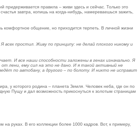
лий придерживается правила – живи здесь и сейчас. Только это
ь счастья завтра, копишь на когда-нибудь, намереваешься зажить,
ень комфортное общение, но приходится терпеть. В личной жизни
Я всех простил. Живу по принципу: не делай плохого никому и
чает. И все наши способности заложены в генах изначально. Я
 от лени, ему сил на это не дано. И я такой активный не
едёт по автобану, а другого – по болоту. И никто не исправит
ра, у которого родина – планета Земля. Человек неба, где он по
едную Пущу и дал возможность прикоснуться к золотым страницам
м на руках. В его коллекции более 1000 кадров. Вот, к примеру,