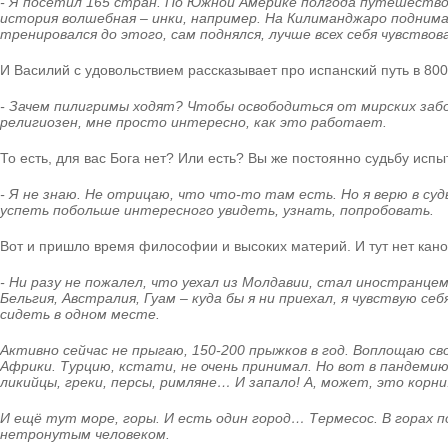
- Я посетил 165 стран. По Южной Америке полгода путешество
история волшебная – инки, например. На Килиманджаро поднимал
тренировался до этого, сам поднялся, лучше всех себя чувст
И Василий с удовольствием рассказывает про испанский путь в 800
- Зачем пилигримы ходят? Чтобы освободиться от мирских забот
религиозен, мне просто интересно, как это работает.
То есть, для вас Бога нет? Или есть? Вы же постоянно судьбу испы
- Я не знаю. Не отрицаю, что что-то там есть. Но я верю в суд
успеть побольше интересного увидеть, узнать, попробовать.
Вот и пришло время философии и высоких материй. И тут нет кано
- Ни разу не пожалел, что уехал из Молдавии, стал иностранцем
Бельгия, Австралия, Гуам – куда бы я ни приехал, я чувствую 
сидеть в одном месте.
Активно сейчас не прыгаю, 150-200 прыжков в год. Воплощаю с
Африки. Турцию, кстати, не очень принимал. Но вот в панде
ликийцы, греки, персы, римляне… И запало! А, может, это корн
И ещё тут море, горы. И есть один город… Термесос. В горах п
нетронутым человеком.