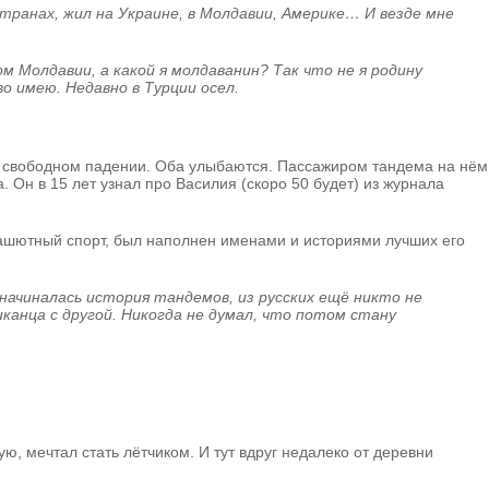
 странах, жил на Украине, в Молдавии, Америке… И везде мне
ом Молдавии, а какой я молдаванин? Так что не я родину
во имею. Недавно в Турции осел.
в свободном падении. Оба улыбаются. Пассажиром тандема на нём
 Он в 15 лет узнал про Василия (скоро 50 будет) из журнала
рашютный спорт, был наполнен именами и историями лучших его
начиналась история тандемов, из русских ещё никто не
канца с другой. Никогда не думал, что потом стану
 мечтал стать лётчиком. И тут вдруг недалеко от деревни