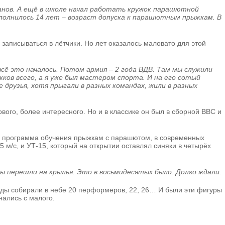
цанов. А ещё в школе начал работать кружок парашютной
сполнилось 14 лет – возраст допуска к парашютным прыжкам. В
 записываться в лётчики. Но лет оказалось маловато для этой
всё это началось. Потом армия – 2 года ВДВ. Там мы служили
ков всего, а я уже был мастером спорта. И на его сотый
 друзья, хотя прыгали в разных командах, жили в разных
вого, более интересного. Но и в классике он был в сборной ВВС и
рая программа обучения прыжкам с парашютом, в современных
5 м/с, и УТ-15, который на открытии оставлял синяки в четырёх
ы перешли на крылья. Это в восьмидесятых было. Долго ждали.
рды собирали в небе 20 перформеров, 22, 26… И были эти фигуры
нались с малого.