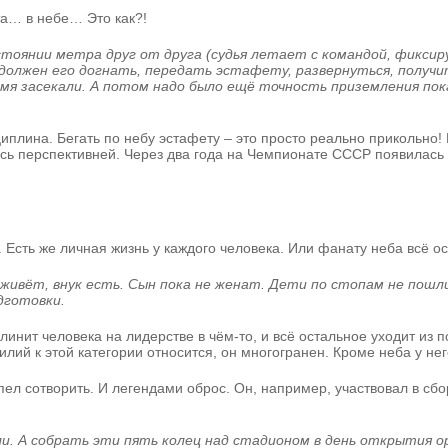
та… в небе… Это как?!
тоянии метра друг от друга (судья летает с командой, фиксиру
олжен его догнать, передать эстафету, развернуться, получить
емя засекали. А потом надо было ещё точность приземления пока
циплина. Бегать по небу эстафету – это просто реально прикольно!
ось перспективней. Через два года на Чемпионате СССР появилась
Есть же личная жизнь у каждого человека. Или фанату неба всё о
ве живёт, внук есть. Сын пока не женат. Дети по стопам не пошл
дготовки.
инит человека на лидерстве в чём-то, и всё остальное уходит из 
силий к этой категории относится, он многогранен. Кроме неба у не
успел сотворить. И легендами оброс. Он, например, участвовал в с
али. А собрать эти пять колец над стадионом в день открытия 