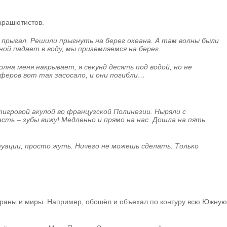
парашютистов.
, прыгал. Решили прыгнуть на берег океана. А там волны были
ой падает в воду, мы приземляемся на берег.
олна меня накрывает, я секунд десять под водой, но не
феров вот так засосало, и они погибли…
 тигровой акулой во французской Полинезии. Ныряли с
асть – зубы вижу! Медленно и прямо на нас. Дошла на пять
уации, просто жуть. Ничего не можешь сделать. Только
 страны и миры. Например, обошёл и объехал по контуру всю Южную