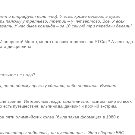
ет и штрафует если что). У всех, кроме первого в руках
 палочку у третьего, третий – у четвёртого. Всё. У всех
зать. У нас была команда – за 10 секунд три передачи делали!
 И непросто! Может, много палочек терялось на УТСах? А лес надо
 эта дисциплина.
стальное не надо?
и, но по одному прыжку сделали, небо понюхали. Высшее
поля зрения. Интересные люди, талантливые, познают мир во всех
го есть путешествия, альпинизм, дайвинг и прочий экстрим.
боре пяти олимпийских колец (была такая формация в 1980 к
организаторы побоялись, не пустили нас… Это сборная ВВС