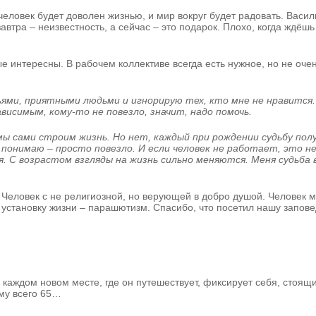
 человек будет доволен жизнью, и мир вокруг будет радовать. Васи
завтра – неизвестность, а сейчас – это подарок. Плохо, когда ждёш
ые интересны. В рабочем коллективе всегда есть нужное, но не оч
ьями, приятными людьми и игнорирую тех, кто мне не нравится. 
исимым, кому-то не повезло, значит, надо помочь.
ы сами строим жизнь. Но нет, каждый при рождении судьбу полу
 понимаю – просто повезло. И если человек не работает, это не
 С возрастом взгляды на жизнь сильно меняются. Меня судьба в
 Человек с не религиозной, но верующей в добро душой. Человек ми
 установку жизни – парашютизм. Спасибо, что посетил нашу запов
В каждом новом месте, где он путешествует, фиксирует себя, стоящи
ему всего 65…