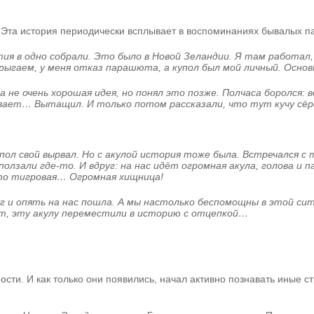
не. Эта история периодически всплывает в воспоминаниях бывалых 
ытия в одно собрали. Это было в Новой Зеландии. Я там работал
ыгаем, у меня отказ парашюта, а купол был мой личный. Основн
не очень хорошая идея, но понял это позже. Полчаса боролся: в
вает… Вытащил. И только потом рассказали, что тут кучу сёр
упол свой вырвал. Но с акулой история тоже была. Встречался с
лзали где-то. И вдруг: на нас идёт огромная акула, голова и п
это тигровая… Огромная хищница!
 и опять на нас пошла. А мы настолько беспомощны в этой сит
т, эту акулу переместили в историю с отцепкой…
ности. И как только они появились, начал активно познавать иные