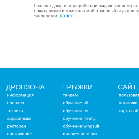
Главная дама в гардеробе при выдаче костюма эт
покатушками и отметила мой отменный вкус при 
далее
экипировки.
ДРОПЗОНА
ПРЫЖКИ
САЙТ
информация
тандем
пользова
правила
обучение aff
политика
техника
обучение rw
карта сай
аэроснимки
обучение freefly
ресторан
обучение wingsuit
проживание
положение о влк