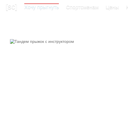
[sc]
Хочу прыгнуть
Спортсменам
Цены
Прыжок с парашютом в тандеме 