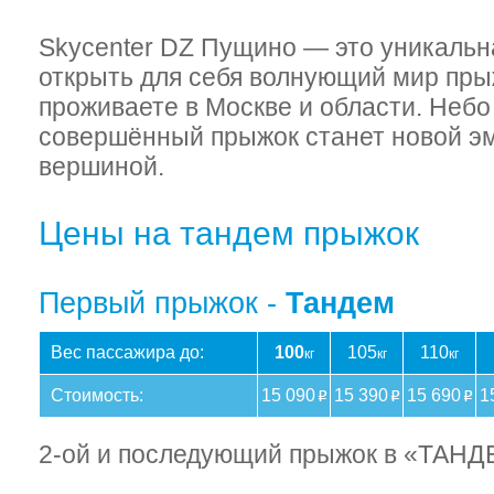
Skycenter DZ Пущино — это уникальн
открыть для себя волнующий мир прыж
проживаете в Москве и области. Небо 
совершённый прыжок станет новой э
вершиной.
Цены на тандем прыжок
Первый прыжок -
Тандем
Вес пассажира до:
100
105
110
кг
кг
кг
Стоимость:
15 090
15 390
15 690
1
o
o
o
2-ой и последующий прыжок в «ТАН