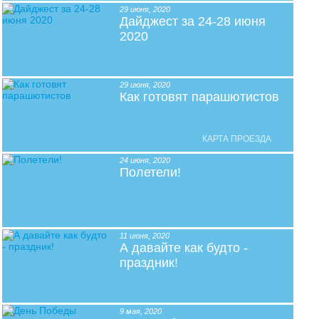
прав
29 июня, 2020
Дайджест за 24-28 июня
техн
2020
аэро
рест
прож
29 июня, 2020
перс
Как готовят парашютистов
карт
ПР
КАРТА ПРОЕЗДА
танд
24 июня, 2020
обуч
Полетели!
обуч
обуче
обуч
поло
11 июня, 2020
А давайте как будто -
СА
праздник!
поль
поли
карт
9 мая, 2020