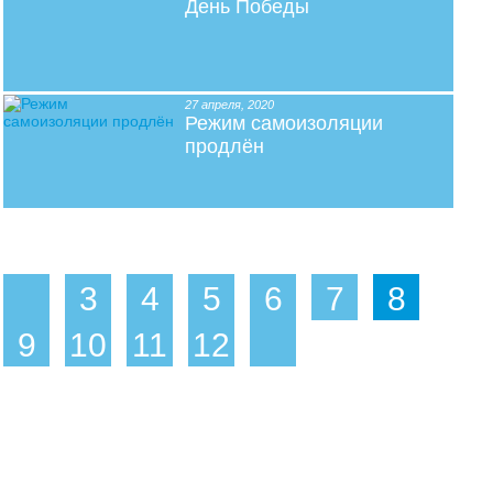
День Победы
27 апреля, 2020
Режим самоизоляции
продлён
3
4
5
6
7
8
9
10
11
12